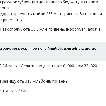
за рахунок субвенції з державного бюджету місцевим
оці».
 доріг спрямують майже 253 млн. гривень. За ці кошти
трів мостів.
ктах спрямують 38,5 млн. гривень, інформує “Галка” з
 законопроєкт про пенсійний вік для жінок: що це
Яблунів – Делятин на ділянці км 0+000 – км 33+320
перевищують 313 мільйонів гривень.
іться у таблиці.