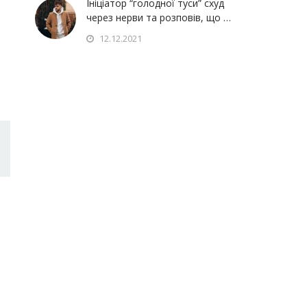
Ініціатор “голодної туси” схуд
через нерви та розповів, що …
12.12.2021