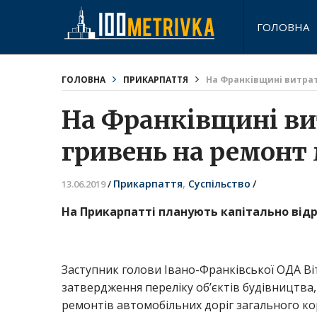
ГОЛОВНА
ГОЛОВНА
ПРИКАРПАТТЯ
На Франківщині витрат
На Франківщині ви
гривень на ремонт 
Прикарпаття
,
Суспільство
/
13.06.2019
/
На Прикарпатті планують капітально відр
Заступник голови Івано-Франківської ОДА В
затвердження переліку об’єктів будівництва,
ремонтів автомобільних доріг загального кор