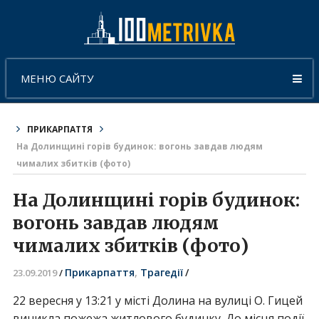
МЕНЮ САЙТУ
ПРИКАРПАТТЯ
На Долинщині горів будинок: вогонь завдав людям
чималих збитків (фото)
На Долинщині горів будинок:
вогонь завдав людям
чималих збитків (фото)
Прикарпаття
,
Трагедії
/
23.09.2019
/
22 вересня у 13:21 у місті Долина на вулиці О. Гицей
виникла пожежа житлового будинку. До місця події