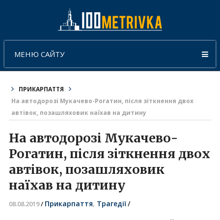
МЕНЮ САЙТУ
ПРИКАРПАТТЯ
На автодорозі Мукачево-Рогатин, після зіткнення двох
автівок, позашляховик наїхав на дитину
На автодорозі Мукачево-
Рогатин, після зіткнення двох
автівок, позашляховик
наїхав на дитину
Прикарпаття
,
Трагедії
/
08.08.2019
/