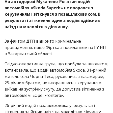
На автодорозі Мукачево-Рогатин водій
автомобіля «
Skoda
Superb
»
не впорався з
керуванням і зіткнувся з позашляховиком. В
результаті зіткнення один з водіїв здійснив
наїзд на малолітню дівчинку.
За фактом ДТП відкрито кримінальне
провадження, пише Фіртка з посиланням на ГУ НП
в Закарпатській області.
Слідчо-оперативна група, що прибула за викликом,
встановила, що водій автомобіля Skoda, 31-річний
житель села Чорна Тиса, рухаючись з пасажиром,
25-річним братом, не впоравшись з керуванням
виїхав на зустрічну смугу, де допустив зіткнення з
автомобілем «Opel Frontera».
26-річний водій позашляховика у результаті
зіткнення здійснив наїзд на малолітню дівчинку,