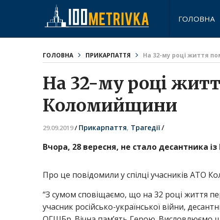
ГОЛОВНА
ГОЛОВНА
ПРИКАРПАТТЯ
На 32-му році життя п
На 32-му році житт
Коломийщини
Прикарпаття
,
Трагедії
/
29.09.2019
/
Вчора, 28 вересня, не стало десантника 
Про це повідомили у спілці учасників АТО К
“З сумом сповіщаємо, що на 32 році життя пе
учасник російсько-української війни, десант
ОГШБр. Вічна пам’ять Герою. Висловлюємо щи