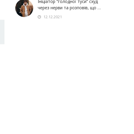
Ініціатор “голодної туси” схуд
через нерви та розповів, що …
12.12.2021