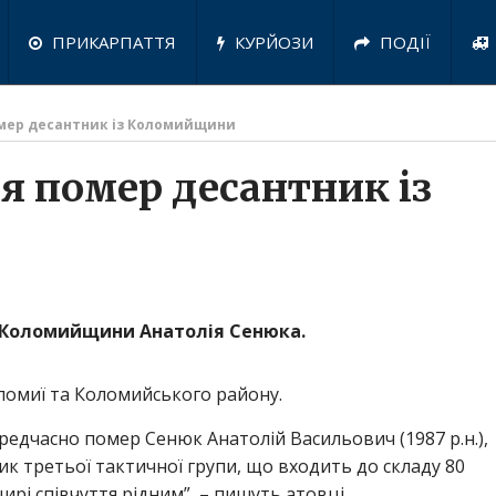
ПРИКАРПАТТЯ
КУРЙОЗИ
ПОДІЇ
омер десантник із Коломийщини
я помер десантник із
із Коломийщини Анатолія Сенюка.
оломиї та Коломийського району.
редчасно помер Сенюк Анатолій Васильович (1987 р.н.),
ник третьої тактичної групи, що входить до складу 80
рі співчуття рідним”, – пишуть атовці.