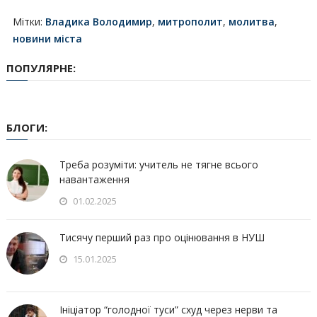
Мітки:
Владика Володимир
,
митрополит
,
молитва
,
новини міста
ПОПУЛЯРНЕ:
БЛОГИ:
Треба розуміти: учитель не тягне всього
навантаження
01.02.2025
Тисячу перший раз про оцінювання в НУШ
15.01.2025
Ініціатор “голодної туси” схуд через нерви та