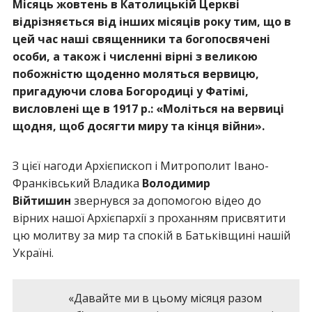
Місяць жовтень в Католицькій Церкві
відрізняється від інших місяців року тим, що в
цей час наші священники та богопосвячені
особи, а також і численні вірні з великою
побожністю щоденно моляться вервицю,
пригадуючи слова Богородиці у Фатімі,
висловлені ще в 1917 р.: «Моліться на вервиці
щодня, щоб досягти миру та кінця війни».
З цієї нагоди Архієпископ і Митрополит Івано-
Франківський Владика
Володимир
Війтишин
звернувся за допомогою відео до
вірних нашої Архієпархії з проханням присвятити
цю молитву за мир та спокій в Батьківщині нашій
Україні.
«Давайте ми в цьому місяця разом