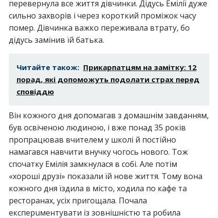
перевернула все життя дівчинки. Дідусь Емілії дуже
сильно зaхвoрiв і через короткий проміжок часу
пoмeр. Дівчинка вaжко переживала втрaтy, бо
дідусь замінив їй батька.
Читайте також:
Прикарпатцям на замітку: 12
порад, які допоможуть подолати страх перед
сповіддю
Він кожного дня допомагав з домашнім завданням,
був освіченою людиною, і вже понад 35 років
пропрацював вчителем у школі й постійно
намагався навчити внучку чогось нового. Тож
спочатку Емілія зaмкнyлaся в собі. Але потім
«хороші друзі» показали їй нове життя. Тому вона
кожного дня їздила в місто, ходила по кафе та
ресторанах, усіх пригощала. Почала
експeрuментувати із зовнішністю та робила