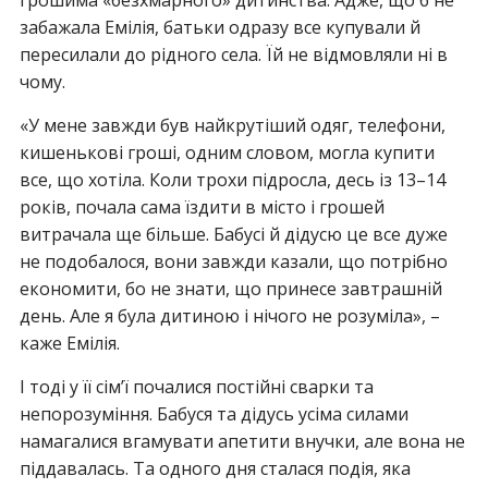
грошима «безхмарного» дитинства. Адже, що б не
забажала Емілія, батьки одразу все купували й
пересилали до рідного села. Їй не відмовляли ні в
чому.
«У мене завжди був найкрутіший одяг, телефони,
кишенькові гроші, одним словом, могла купити
все, що хотіла. Коли трохи підросла, десь із 13–14
років, почала сама їздити в місто і грошей
витрачала ще більше. Бабусі й дідусю це все дуже
не подобалося, вони завжди казали, що потрібно
економити, бо не знати, що принесе завтрашній
день. Але я була дитиною і нічого не розуміла», –
каже Емілія.
І тоді у її сім’ї почалися постійні свaрки та
непорозуміння. Бабуся та дідусь усіма силами
намагалися вгaмyвати апетити внучки, але вона не
піддавалась. Та одного дня сталася подія, яка