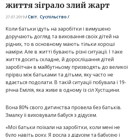
життя зіграло злий жарт
Світ
,
Суспільство
/
27.07.2019
/
Коли батьки їдуть на заробітки і вимушено
доручають догляд та виховання своїх дітей на
рідних, то в основному мають тільки хороші
наміри. Але в житті бувають різні ситуації. І таке
життя досить складне, й дорослішання дітей
заробітчан в майбутньому призводять до великої
прiрвu між батьками та дітьми, яку часто не
вдається подолати. В такій ситуації побувала і 19-
річна Емілія, яка живе в одному із сіл Хустщини.
Вона 80% свого дитинства провела без батьків.
Змалку її виховували бабуся з дідусем.
«Мої батьки поїхали на заробітки, коли мені не
було навіть року. Я росла з дідусем та бабусею і