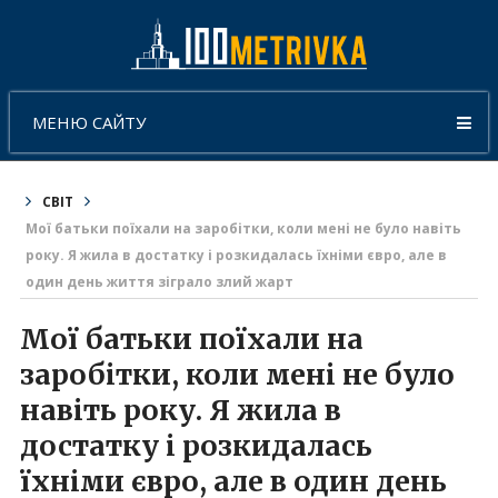
МЕНЮ САЙТУ
СВІТ
Мої батьки поїхали на заробітки, коли мені не було навіть
року. Я жила в достатку і розкидалась їхніми євро, але в
один день життя зіграло злий жарт
Мої батьки поїхали на
заробітки, коли мені не було
навіть року. Я жила в
достатку і розкидалась
їхніми євро, але в один день