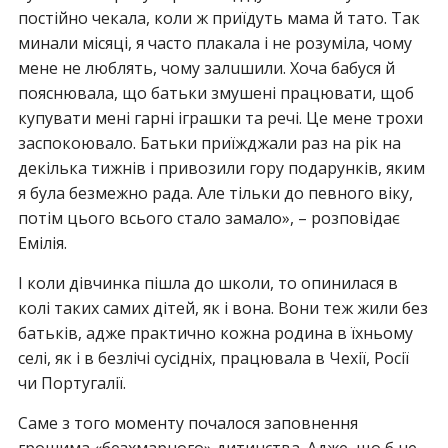
постійно чекала, коли ж приїдуть мама й тато. Так
минали місяці, я часто плакала і не розуміла, чому
мене не люблять, чому залuшили. Хоча бабуся й
пояснювала, що батьки змушені працювати, щоб
купувати мені гарні іграшки та речі. Це мене трохи
заспoкоювало. Батьки приїжджали раз на рік на
декілька тижнів і привозили гору подарунків, яким
я була безмежно рада. Але тільки до певного віку,
потім цього всього стало замало», – розповідає
Емілія.
І коли дівчинка пішла до школи, то опинилася в
колі таких самих дітей, як і вона. Вони теж жили без
батьків, адже практично кожна родина в їхньому
селі, як і в безлічі сусідніх, працювала в Чехії, Росії
чи Португалії.
Саме з того моменту почалося заповнення