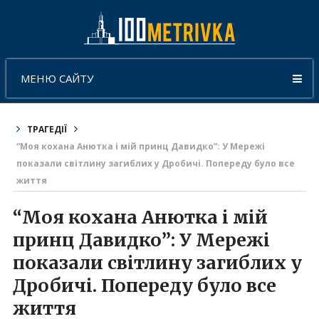
МЕНЮ САЙТУ
ТРАГЕДІЇ
“Моя кохана Анютка і мій принц Давидко”: У Мережі
показали світлину загиблих у Дробичі. Попереду було все
життя
“Моя кохана Анютка і мій
принц Давидко”: У Мережі
показали світлину загиблих у
Дробичі. Попереду було все
життя