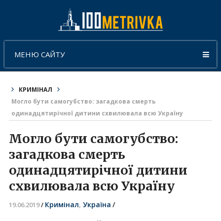
МЕНЮ САЙТУ
КРИМІНАЛ
Могло бути самогубство: загадкова смерть
одинадцятирічної дитини схвилювала всю Україну
Могло бути самогубство:
загадкова смерть
одинадцятирічної дитини
схвилювала всю Україну
Кримінал
,
Україна
/
19.06.2019
/