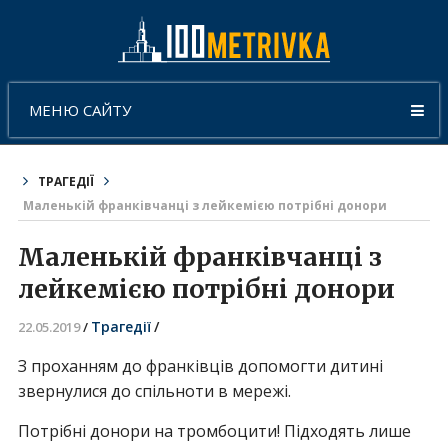
МЕНЮ САЙТУ
ТРАГЕДІЇ
Маленькій франківчанці з лейкемією потрібні донори
Маленькій франківчанці з
лейкемією потрібні донори
Трагедії
/
22.05.2019
/
З проханням до франківців допомогти дитині
звернулися до спільноти в мережі.
Потрібні донори на тромбоцити! Підходять лише