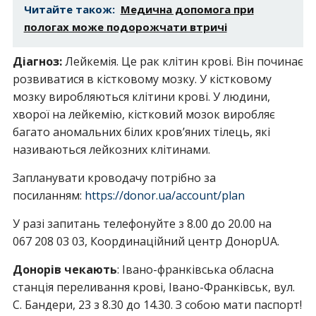
Читайте також:
Медична допомога при
пологах може подорожчати втричі
Діагноз:
Лейкемія. Це рак клітин крові. Він починає
розвиватися в кістковому мозку. У кістковому
мозку виробляються клітини крові. У людини,
хворої на лейкемію, кістковий мозок виробляє
багато аномальних білих кров’яних тілець, які
називаються лейкозних клітинами.
Запланувати кроводачу потрібно за
посиланням:
https://donor.ua/account/plan
У разі запитань телефонуйте з 8.00 до 20.00 на
067 208 03 03, Координаційний центр ДонорUA.
Донорів чекають
: Івано-франківська обласна
станція переливання крові, Івано-Франківськ, вул.
С. Бандери, 23 з 8.30 до 14.30. З собою мати паспорт!