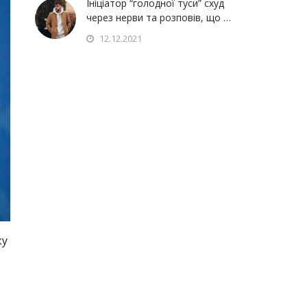
Ініціатор “голодної туси” схуд
через нерви та розповів, що …
12.12.2021
ку