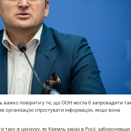
ть важко повірити у те, що ООН могла б запровадити та
икав організацію спростувати інформацію, якщо вона
 таку ж цензуру, як Кремль зараз в Росії, заборонивши