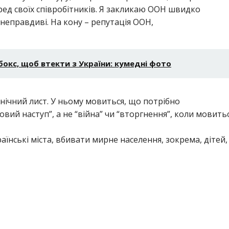
еред своїх співробітників. Я закликаю ООН швидко
неправдиві. На кону – репутація ООН,
-бокс, щоб втекти з України: кумедні фото
нічний лист. У ньому мовиться, що потрібно
вий наступ”, а не “війна” чи “вторгнення”, коли мовить
їнські міста, вбивати мирне населення, зокрема, дітей,