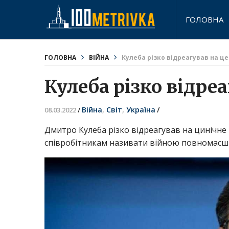
ГОЛОВНА
ГОЛОВНА
ВІЙНА
Кулеба різко відреагував на ц
Кулеба різко відре
Війна
,
Світ
,
Україна
/
08.03.2022
/
Дмитро Кулеба різко відреагував на цинічне
співробітникам називати війною повномасшта