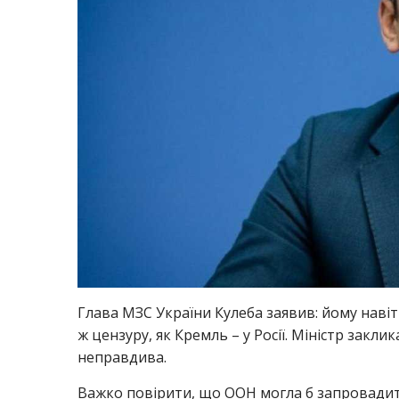
Глава МЗС України Кулеба заявив: йому наві
ж цензуру, як Кремль – у Росії. Міністр закл
неправдива.
Важко повірити, що ООН могла б запровадити