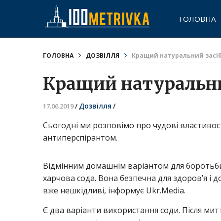
ГОЛОВНА
ГОЛОВНА
ДОЗВІЛЛЯ
Кращий натуральний засіб 
Кращий натуральний
Дозвілля
/
17.06.2019
/
Сьогодні ми розповімо про чудові властивост
антиперспірантом.
Відмінним домашнім варіантом для боротьби
харчова сода. Вона безпечна для здоров’я і д
вже нешкідливі, інформує Ukr.Media.
Є два варіанти використання соди. Після ми