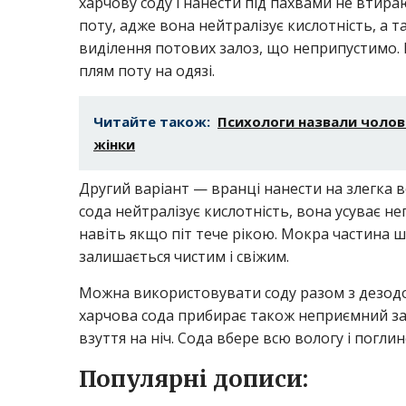
харчову соду і нанести під пахвами не втир
поту, адже вона нейтралізує кислотність, а
виділення потових залоз, що неприпустимо. 
плям поту на одязі.
Читайте також:
Психологи назвали чолові
жінки
Другий варіант — вранці нанести на злегка во
сода нейтралізує кислотність, вона усуває не
навіть якщо піт тече рікою. Мокра частина ш
залишається чистим і свіжим.
Можна використовувати соду разом з дезодор
харчова сода прибирає також неприємний запа
взуття на ніч. Сода вбере всю вологу і поглин
Популярні дописи: