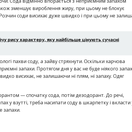
аючи. Сода відмінно впорається з неприємним запахом
 також зменшує вироблення жиру, при цьому не блокує
Розчин соди висихає дуже швидко і при цьому не залиш
чу рису характеру, яку найбільше цінують сучасні
логі пахви соду, а зайву стряхнути. Оскільки харчова
приємні запахи. Протягом дня у вас не буде ніякого запах
видко висихає, не залишаючи ні плям, ні запаху. Одяг
антом — спочатку сода, потім дезодорант. До речі,
х у взутті, треба насипати соду в шкарпетку і вкласти 
е запахи.