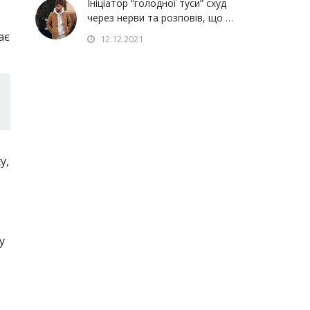
Ініціатор “голодної туси” схуд
через нерви та розповів, що …
ає
12.12.2021
у,
у