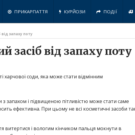
ПРИКАРПАТТЯ
КУРЙОЗИ
ПОДІЇ
від запаху поту
 засіб від запаху поту
і харчової соди, яка може стати відмінним
 з запахом і підвищеною пітливістю може стати саме
осить ефективна. При цьому не всі косметичні засоби та
ття витертися і вологим кінчиком пальця мокнути в