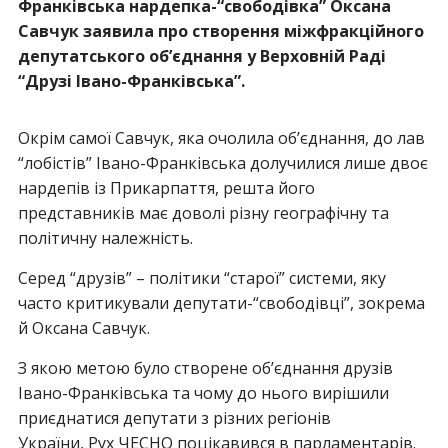
Франківська нардепка-“свободівка” Оксана
Савчук заявила про створення міжфракційного
депутатського об’єднання у Верховній Раді
“Друзі Івано-Франківська”.
Окрім самої Савчук, яка очолила об’єднання, до лав
“лобістів” Івано-Франківська долучилися лише двоє
нардепів із Прикарпаття, решта його
представників має доволі різну географічну та
політичну належність.
Серед “друзів” – політики “старої” системи, яку
часто критикували депутати-“свободівці”, зокрема
й Оксана Савчук.
З якою метою було створене об’єднання друзів
Івано-Франківська та чому до нього вирішили
приєднатися депутати з різних регіонів
України, Рух ЧЕСНО поцікавився в парламентарів.