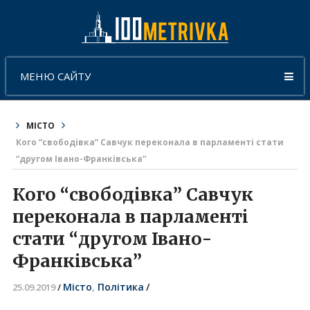
МЕНЮ САЙТУ
МІСТО
Кого “свободівка” Савчук переконала в парламенті стати
“другом Івано-Франківська”
Кого “свободівка” Савчук
переконала в парламенті
стати “другом Івано-
Франківська”
Місто
,
Політика
/
25.09.2019
/