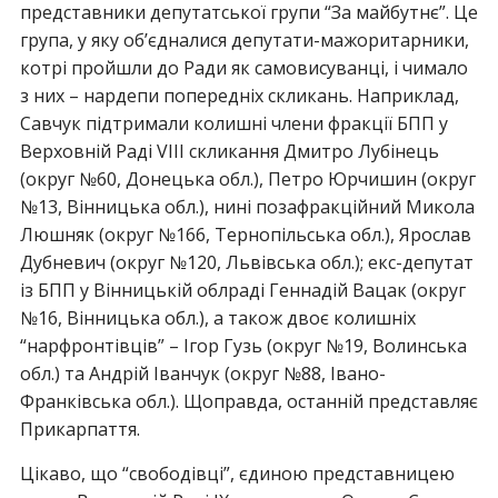
представники депутатської групи “За майбутнє”. Це
група, у яку об’єдналися депутати-мажоритарники,
котрі пройшли до Ради як самовисуванці, і чимало
з них – нардепи попередніх скликань. Наприклад,
Савчук підтримали колишні члени фракції БПП у
Верховній Раді VIII скликання Дмитро Лубінець
(округ №60, Донецька обл.), Петро Юрчишин (округ
№13, Вінницька обл.), нині позафракційний Микола
Люшняк (округ №166, Тернопільська обл.), Ярослав
Дубневич (округ №120, Львівська обл.); екс-депутат
із БПП у Вінницькій облраді Геннадій Вацак (округ
№16, Вінницька обл.), а також двоє колишніх
“нарфронтівців” – Ігор Гузь (округ №19, Волинська
обл.) та Андрій Іванчук (округ №88, Івано-
Франківська обл.). Щоправда, останній представляє
Прикарпаття.
Цікаво, що “свободівці”, єдиною представницею