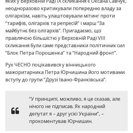
яких у Верховній Раді IХ скликання є Оксана Савчук,
неодноразово критикували попередню владу за
олігархізм, навіть улаштовували мітинг проти
“тарифів, олігархів та репресій” і марш “За
майбутнє без олігархів”. Пригадаємо, що
правлячою більшістю у Верховній Раді VIIІ
скликання були саме представники політичних сил
“Блок Петра Порошенка” та “Народний фронт”.
Рух ЧЕСНО поцікавився у вінницького
мажоритарника Петра Юрчишина його мотивами
вступу до групи “Друзі Івано-Франківська”.
“У принципі, можливо, я це сказав, але
нічого не підписав. Як народний
депутат я – друг усієї України”, –
прокоментував Юрчишин.