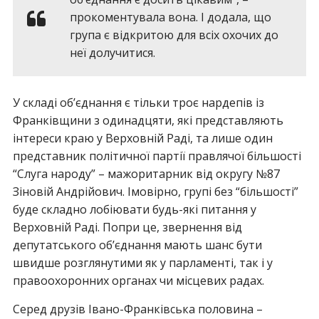
прокоментувала вона. І додала, що
група є відкритою для всіх охочих до
неї долучитися.
У складі об’єднання є тільки троє нардепів із
Франківщини з одинадцяти, які представляють
інтереси краю у Верховній Раді, та лише один
представник політичної партії правлячої більшості
“Слуга народу” – мажоритарник від округу №87
Зіновій Андрійович. Імовірно, групі без “більшості”
буде складно лобіювати будь-які питання у
Верховній Раді. Попри це, звернення від
депутатського об’єднання мають шанс бути
швидше розглянутими як у парламенті, так і у
правоохоронних органах чи місцевих радах.
Серед друзів Івано-Франківська половина –