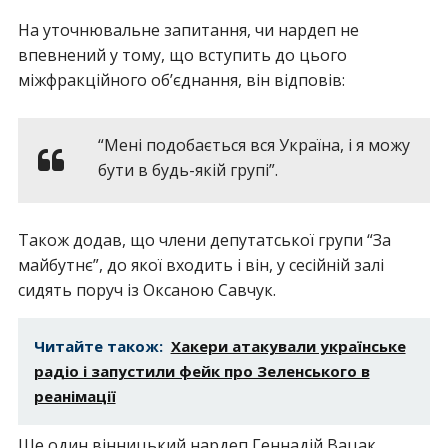
На уточнювальне запитання, чи нардеп не
впевнений у тому, що вступить до цього
міжфракційного об’єднання, він відповів:
“Мені подобається вся Україна, і я можу
бути в будь-якій групі”.
Також додав, що члени депутатської групи “За
майбутнє”, до якої входить і він, у сесійній залі
сидять поруч із Оксаною Савчук.
Читайте також:
Хакери атакували українське
радіо і запустили фейк про Зеленського в
реанімації
Ще один вінницький нардеп Геннадій Вацак