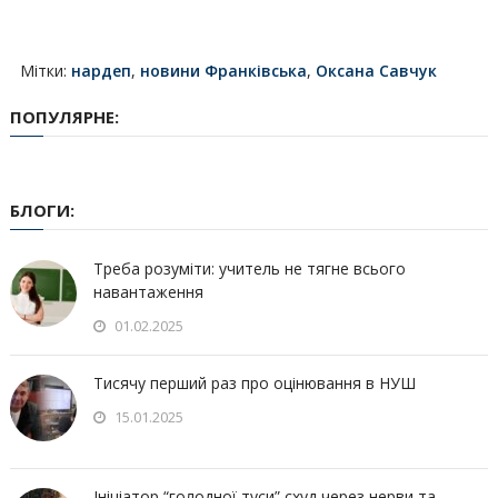
Мітки:
нардеп
,
новини Франківська
,
Оксана Савчук
ПОПУЛЯРНЕ:
БЛОГИ:
Треба розуміти: учитель не тягне всього
навантаження
01.02.2025
Тисячу перший раз про оцінювання в НУШ
15.01.2025
Ініціатор “голодної туси” схуд через нерви та