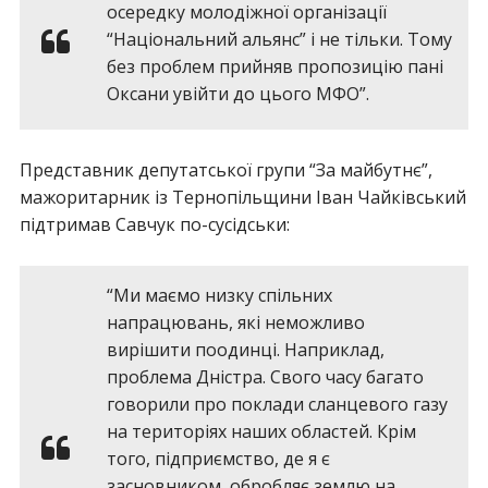
осередку молодіжної організації
“Національний альянс” і не тільки. Тому
без проблем прийняв пропозицію пані
Оксани увійти до цього МФО”.
Представник депутатської групи “За майбутнє”,
мажоритарник із Тернопільщини Іван Чайківський
підтримав Савчук по-сусідськи:
“Ми маємо низку спільних
напрацювань, які неможливо
вирішити поодинці. Наприклад,
проблема Дністра. Свого часу багато
говорили про поклади сланцевого газу
на територіях наших областей. Крім
того, підприємство, де я є
засновником, обробляє землю на