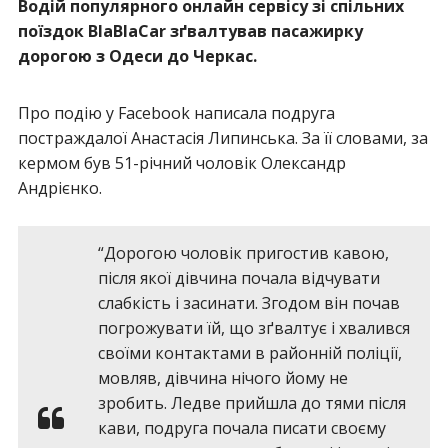
Водій популярного онлайн сервісу зі спільних
поїздок BlaBlaCar зґвалтував пасажирку
дорогою з Одеси до Черкас.
Про подію у Facebook написала подруга
постраждалої Анастасія Липинська. За її словами, за
кермом був 51-річний чоловік Олександр
Андрієнко.
“Дорогою чоловік пригостив кавою,
після якої дівчина почала відчувати
слабкість і засинати. Згодом він почав
погрожувати їй, що зґвалтує і хвалився
своїми контактами в районній поліції,
мовляв, дівчина нічого йому не
зробить. Ледве прийшла до тями після
кави, подруга почала писати своєму