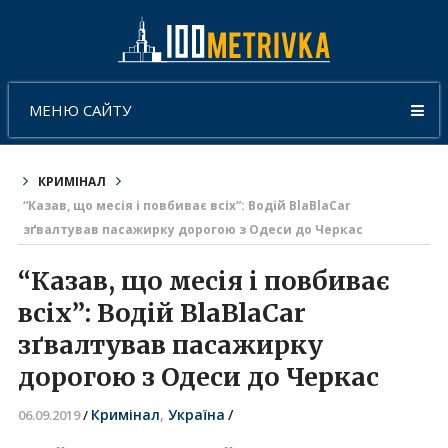
МЕНЮ САЙТУ
КРИМІНАЛ
“Казав, що месія і повбиває всіх”: Водій BlaBlaCar
зґвалтував пасажирку дорогою з Одеси до Черкас
“Казав, що месія і повбиває
всіх”: Водій BlaBlaCar
зґвалтував пасажирку
дорогою з Одеси до Черкас
Кримінал
,
Україна
/
06.09.2019
/