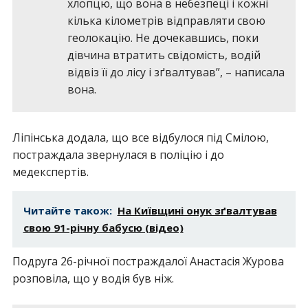
хлопцю, що вона в небезпеці і кожні
кілька кілометрів відправляти свою
геолокацію. Не дочекавшись, поки
дівчина втратить свідомість, водій
відвіз її до лісу і зґвалтував”, – написала
вона.
Ліпінська додала, що все відбулося під Смілою,
постраждала звернулася в поліцію і до
медекспертів.
Читайте також:
На Київщині онук зґвалтував
свою 91-річну бабусю (відео)
Подруга 26-річної постраждалої Анастасія Журова
розповіла, що у водія був ніж.