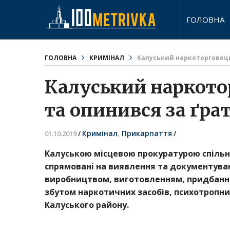
ГОЛОВНА
ГОЛОВНА
КРИМІНАЛ
Калуський наркоторговець
Калуський наркото
та опинився за ґра
Кримінал
,
Прикарпаття
/
01.10.2019
/
Калуською місцевою прокуратурою спіль
спрямовані на виявлення та документуван
виробництвом, виготовленням, придбання
збутом наркотичних засобів, психотропних
Калуського району.