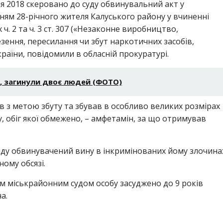
 2018 скеровано до суду обвинувальний акт у
ям 28-річного жителя Калуського району у вчиненні
 2 та ч. 3 ст. 307 («Незаконне виробництво,
зення, пересилання чи збут наркотичних засобів,
країни, повідомили в обласній прокуратурі.
, загинули двоє людей (ФОТО)
 з метою збуту та збував в особливо великих розмірах
 обіг якої обмежено, – амфетамін, за що отримував
яду обвинувачений вину в інкримінованих йому злочина
ому обсязі.
м міськрайонним судом особу засуджено до 9 років
а.