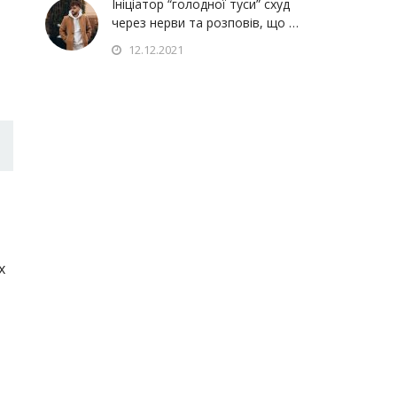
Ініціатор “голодної туси” схуд
через нерви та розповів, що …
12.12.2021
х