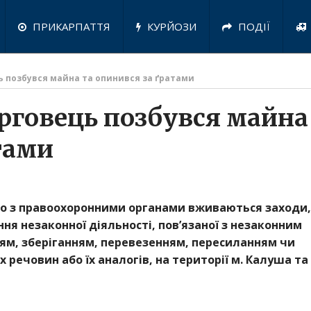
ПРИКАРПАТТЯ
КУРЙОЗИ
ПОДІЇ
 позбувся майна та опинився за ґратами
рговець позбувся майна
тами
но з правоохоронними органами вживаються заходи,
ня незаконної діяльності, пов’язаної з незаконним
м, зберіганням, перевезенням, пересиланням чи
 речовин або їх аналогів, на території м. Калуша та