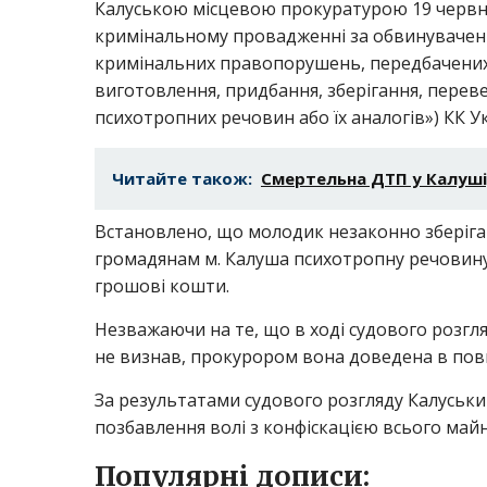
Калуською місцевою прокуратурою 19 червня
кримінальному провадженні за обвинуваченн
кримінальних правопорушень, передбачених ч.
виготовлення, придбання, зберігання, переве
психотропних речовин або їх аналогів») КК У
Читайте також:
Смертельна ДТП у Калуші
Встановлено, що молодик незаконно зберігав
громадянам м. Калуша психотропну речовину,
грошові кошти.
Незважаючи на те, що в ході судового розгл
не визнав, прокурором вона доведена в повн
За результатами судового розгляду Калуськи
позбавлення волі з конфіскацією всього майн
Популярні дописи: