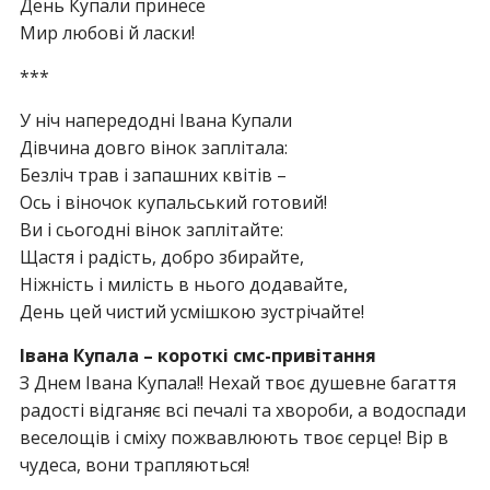
День Купали принесе
Мир любові й ласки!
***
У ніч напередодні Івана Купали
Дівчина довго вінок заплітала:
Безліч трав і запашних квітів –
Ось і віночок купальський готовий!
Ви і сьогодні вінок заплітайте:
Щастя і радість, добро збирайте,
Ніжність і милість в нього додавайте,
День цей чистий усмішкою зустрічайте!
Івана Купала – короткі смс-привітання
З Днем Івана Купала!! Нехай твоє душевне багаття
радості відганяє всі печалі та хвороби, а водоспади
веселощів і сміху пожвавлюють твоє серце! Вір в
чудеса, вони трапляються!