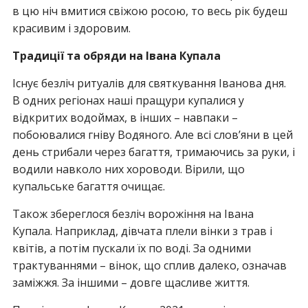
в цю ніч вмитися свіжою росою, то весь рік будеш
красивим і здоровим.
Традиції та обряди на Івана Купала
Існує безліч ритуалів для святкування Іванова дня.
В одних регіонах наші пращури купалися у
відкритих водоймах, в інших – навпаки –
побоювалися гніву Водяного. Але всі слов’яни в цей
день стрибали через багаття, тримаючись за руки, і
водили навколо них хороводи. Вірили, що
купальське багаття очищає.
Також збереглося безліч ворожіння на Івана
Купала. Наприклад, дівчата плели вінки з трав і
квітів, а потім пускали їх по воді. За одними
трактуваннями – вінок, що сплив далеко, означав
заміжжя. За іншими – довге щасливе життя.