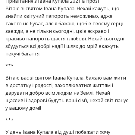
Привітання з Івана Купала 2021 в прозі
Вітаю зі святом Івана Купала. Нехай кажуть, що
знайти квітучий папороть неможливо, адже
такого не буває, але я бажаю, щоб в твоєму серці
завжди, а не тільки сьогодні, цвів яскраво і
красиво папороть щастя і любові. Нехай сьогодні
збудуться всі добрі надії і шлях до мрій вкажуть
пекучі багаття.
***
Вітаю вас зі святом Івана Купала, бажаю вам жити
в достатку і радості, захоплюватися життям і
дарувати добро всім людям на Землі. Нехай
щасливі і здорові будуть ваші сім’ї, нехай світ панує
у вашому домі!
***
У день Івана Купала від душі побажати хочу