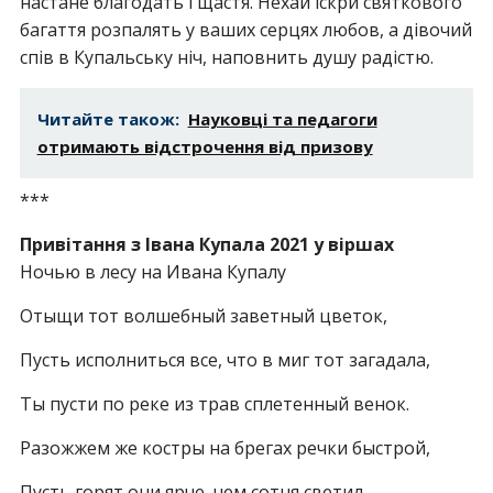
настане благодать і щастя. Нехай іскри святкового
багаття розпалять у ваших серцях любов, а дівочий
спів в Купальську ніч, наповнить душу радістю.
Читайте також:
Науковці та педагоги
отримають відстрочення від призову
***
Привітання з Івана Купала 2021 у віршах
Ночью в лесу на Ивана Купалу
Отыщи тот волшебный заветный цветок,
Пусть исполниться все, что в миг тот загадала,
Ты пусти по реке из трав сплетенный венок.
Разожжем же костры на брегах речки быстрой,
Пусть горят они ярче, чем сотня светил,