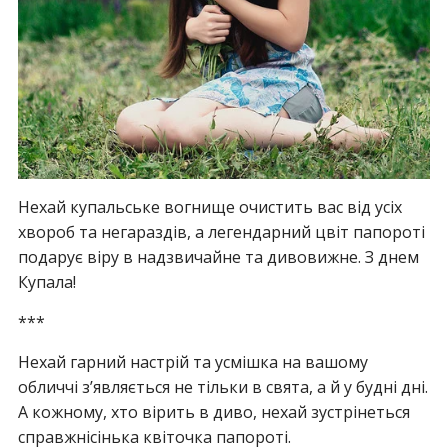
Нехай купальське вогнище очистить вас від усіх
хвороб та негараздів, а легендарний цвіт папороті
подарує віру в надзвичайне та дивовижне. З днем
Купала!
***
Нехай гарний настрій та усмішка на вашому
обличчі з’являється не тільки в свята, а й у будні дні.
А кожному, хто вірить в диво, нехай зустрінеться
справжнісінька квіточка папороті.