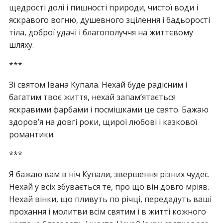
щедрості долі і пишності природи, чистої води і
яскравого вогню, душевного зцілення і бадьорості
тіла, доброї удачі і благополуччя на життєвому
шляху.
***
Зі святом Івана Купала. Нехай буде радісним і
багатим твоє життя, нехай запам’ятається
яскравими фарбами і посмішками це свято. Бажаю
здоров’я на довгі роки, щирої любові і казкової
романтики.
***
Я бажаю вам в ніч Купали, звершення різних чудес.
Нехай у всіх збувається те, про що він довго мріяв.
Нехай вінки, що пливуть по річці, передадуть ваші
прохання і молитви всім святим і в житті кожного