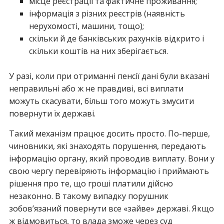
місце реєстрації та фактичне проживання;
інформація з різних реєстрів (наявність
нерухомості, машини, тощо);
скільки й де банківських рахунків відкрито і
скільки коштів на них зберігається.
У разі, коли при отриманні пенсії дані були вказані
неправильні або ж не правдиві, всі виплати
можуть скасувати, більш того можуть змусити
повернути їх державі.
Такий механізм працює досить просто. По-перше,
чиновники, які знаходять порушення, передають
інформацію органу, який проводив виплату. Вони у
свою чергу перевіряють інформацію і приймають
рішення про те, що гроші платили дійсно
незаконно. В такому випадку порушник
зобов’язаний повернути все «зайве» державі. Якщо
ж відмовиться, то влада зможе через суд