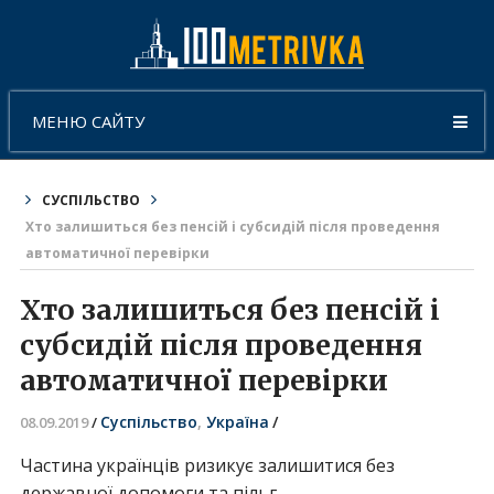
МЕНЮ САЙТУ
СУСПІЛЬСТВО
Хто залишиться без пенсій і субсидій після проведення
автоматичної перевірки
Хто залишиться без пенсій і
субсидій після проведення
автоматичної перевірки
Суспільство
,
Україна
/
08.09.2019
/
Частина українців ризикує залишитися без
державної допомоги та пільг.