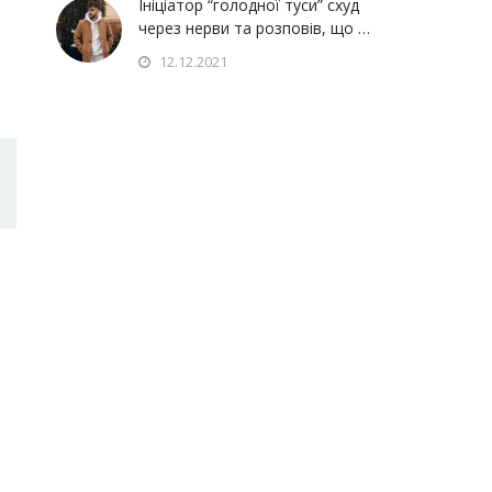
Ініціатор “голодної туси” схуд
через нерви та розповів, що …
12.12.2021