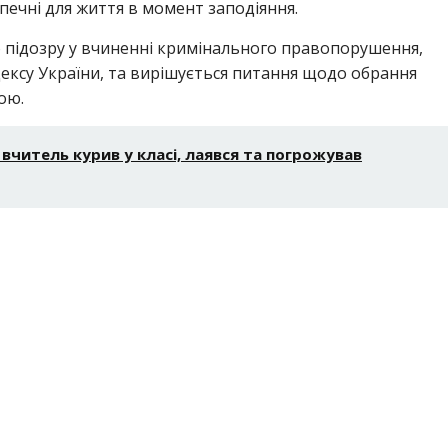
печні для життя в момент заподіяння.
о підозру у вчиненні кримінального правопорушення,
дексу України, та вирішується питання щодо обрання
ою.
вчитель курив у класі, лаявся та погрожував