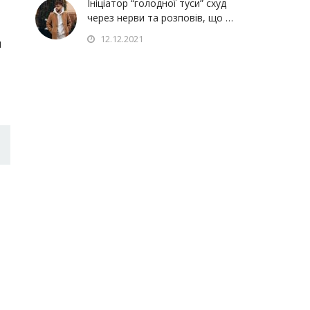
Ініціатор “голодної туси” схуд
через нерви та розповів, що …
12.12.2021
я