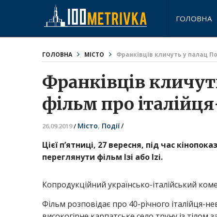
ГОЛОВНА
ГОЛОВНА
МІСТО
Франківців кличуть у палац П
Франківців кличут
фільм про італійц
Місто
,
Події
/
26.09.2019
/
Цієї п’ятниці, 27 вересня, під час кінопо
переглянути фільм Ізі або Izi.
Копродукційний українсько-італійський ком
Фільм розповідає про 40-річного італійця-невд
високогірне карпатське село труну із тілом 