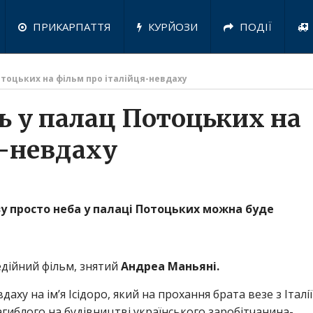
ПРИКАРПАТТЯ
КУРЙОЗИ
ПОДІЇ
отоцьких на фільм про італійця-невдаху
ь у палац Потоцьких на
я-невдаху
казу просто неба у палаці Потоцьких можна буде
едійний фільм, знятий
Андреа Маньяні.
аху на ім’я Ісідоро, який на прохання брата везе з Італії
загиблого на будівництві українського заробітчанина-