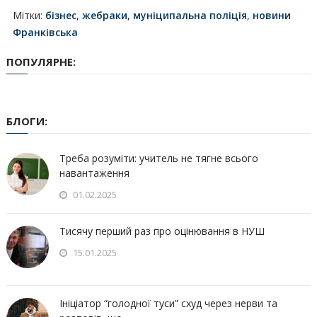
Мітки:
бізнес
,
жебраки
,
муніципальна поліція
,
новини
Франківська
ПОПУЛЯРНЕ:
БЛОГИ:
Треба розуміти: учитель не тягне всього
навантаження
01.02.2025
Тисячу перший раз про оцінювання в НУШ
15.01.2025
Ініціатор “голодної туси” схуд через нерви та