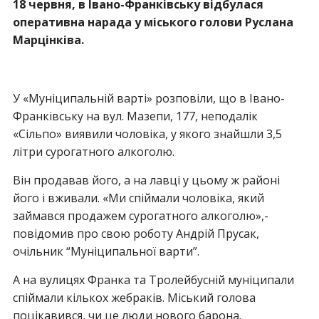
18 червня, в Івано-Франківську відбулася
оперативна нарада у міського голови Руслана
Марцінківа.
У «Муніципальній варті» розповіли, що в Івано-
Франківську на вул. Мазепи, 177, неподалік
«Сільпо» виявили чоловіка, у якого знайшли 3,5
літри сурогатного алкоголю.
Він продавав його, а на лавці у цьому ж районі
його і вживали. «Ми спіймали чоловіка, який
займався продажем сурогатного алкоголю»,-
повідомив про свою роботу Андрій Прусак,
очільник “Муніципальної варти”.
А на вулицях Франка та Тролейбусній муніципали
спіймали кількох жебраків. Міський голова
поцікавився, чи це люди нового барона.