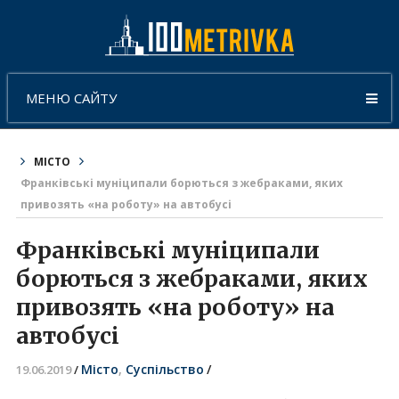
МЕНЮ САЙТУ
МІСТО
Франківські муніципали борються з жебраками, яких
привозять «на роботу» на автобусі
Франківські муніципали
борються з жебраками, яких
привозять «на роботу» на
автобусі
Місто
,
Суспільство
/
19.06.2019
/