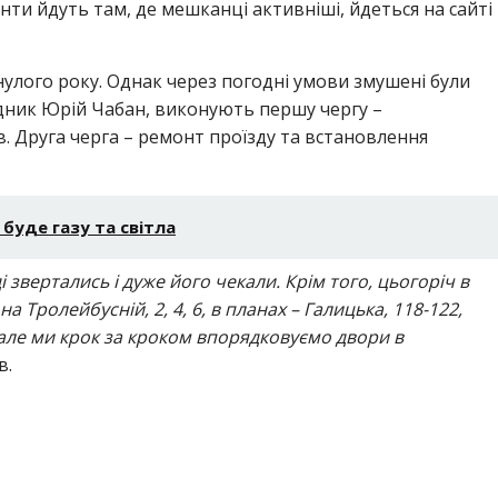
монти йдуть там, де мешканці активніші, йдеться на сайті
нулого року. Однак через погодні умови змушені були
ядник Юрій Чабан, виконують першу чергу –
в. Друга черга – ремонт проїзду та встановлення
 буде газу та світла
 звертались і дуже його чекали. Крім того, цьогоріч в
а Тролейбусній, 2, 4, 6, в планах – Галицька, 118-122,
о, але ми крок за кроком впорядковуємо двори в
в.