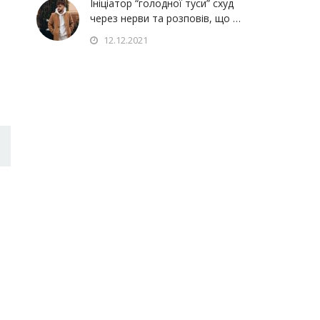
Ініціатор “голодної туси” схуд
через нерви та розповів, що …
12.12.2021