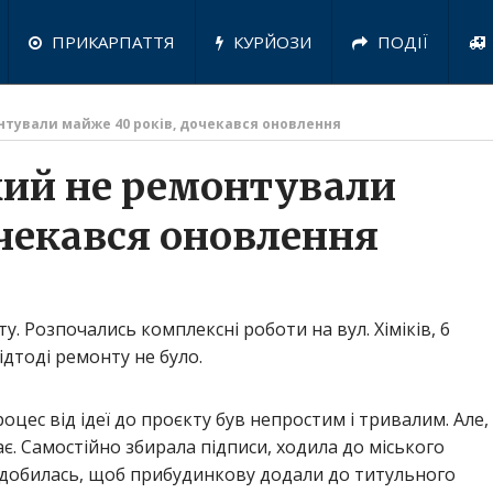
ПРИКАРПАТТЯ
КУРЙОЗИ
ПОДІЇ
онтували майже 40 років, дочекався оновлення
який не ремонтували
очекався оновлення
. Розпочались комплексні роботи на вул. Хіміків, 6
ідтоді ремонту не було.
оцес від ідеї до проєкту був непростим і тривалим. Але,
є. Самостійно збирала підписи, ходила до міського
и добилась, щоб прибудинкову додали до титульного