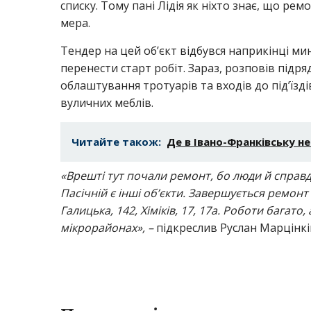
списку. Тому пані Лідія як ніхто знає, що ре
мера.
Тендер на цей об’єкт відбувся наприкінці ми
перенести старт робіт. Зараз, розповів підр
облаштування тротуарів та входів до під’їзді
вуличних меблів.
Читайте також:
Де в Івано-Франківську не
«Врешті тут почали ремонт, бо люди й справді
Пасічній є інші об’єкти. Завершується ремонт н
Галицька, 142, Хіміків, 17, 17а. Роботи багат
мікрорайонах», –
підкреслив Руслан Марцінкі