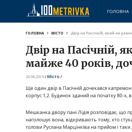
ГОЛОВНА
ГОЛОВНА
МІСТО
Двір на Пасічній, який не рем
Двір на Пасічній, 
майже 40 років, д
Місто
/
20.06.2019
/
Ще один двір в Пасічній дочекався капремонту
корпус 1,2. Будинок зданий на початку 80-х, в
Мешканка двору пані Лідія розповідає, що пр
наголошує вона, відкривають тому, хто стука
голови Руслана Марцінківа на прийом і так