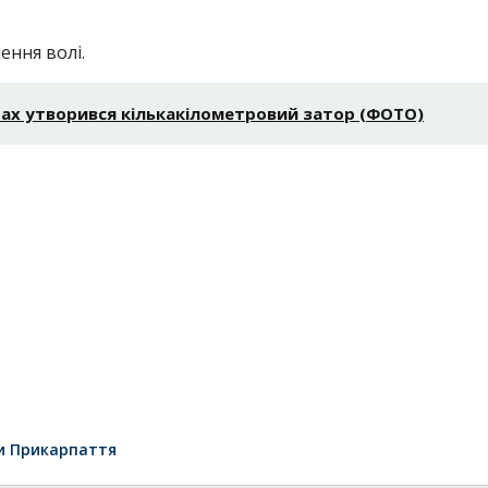
ення волі.
тах утворився кількакілометровий затор (ФОТО)
и Прикарпаття