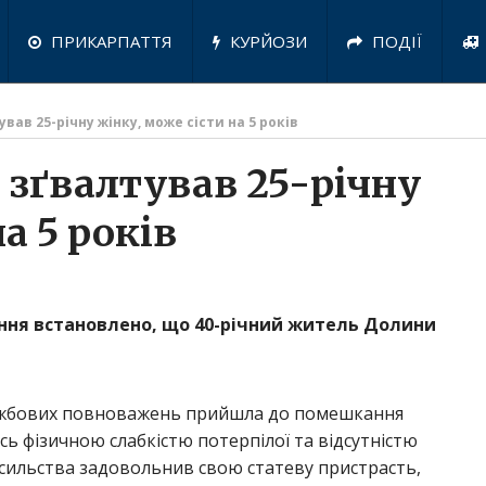
ПРИКАРПАТТЯ
КУРЙОЗИ
ПОДІЇ
ав 25-річну жінку, може сісти на 5 років
 зґвалтував 25-річну
а 5 років
ання встановлено, що 40-річний житель Долини
службових повноважень прийшла до помешкання
ь фізичною слабкістю потерпілої та відсутністю
насильства задовольнив свою статеву пристрасть,