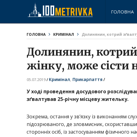
ГОЛОВНА
ГОЛОВНА
КРИМІНАЛ
Долинянин, котрий зґвалтув
Долинянин, котрий
жінку, може сісти н
Кримінал
,
Прикарпаття
/
05.07.2019
/
У ході проведення досудового розслідув
зґвалтував 25-річну місцеву жительку.
Зокрема, остання у зв’язку із виконанням 
підозрюваного, де зловмисник, скориставшис
сторонніх осіб, із застосуванням фізичного 