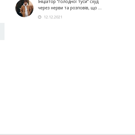
Ініціатор “голодної туси” схуд
через нерви та розповів, що …
12.12.2021