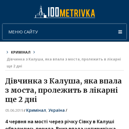
МЕНЮ САЙТУ
КРИМІНАЛ
Дівчинка з Калуша, яка впала з моста, пролежить в лікарні
ще 2 дні
Дівчинка з Калуша, яка впала
з моста, пролежить в лікарні
ще 2 дні
Кримінал
,
Україна
/
05.06.2019
/
4 червня на мості через річку Сівку в Калуші
обвалились перила. Вниз впала чотирирічка