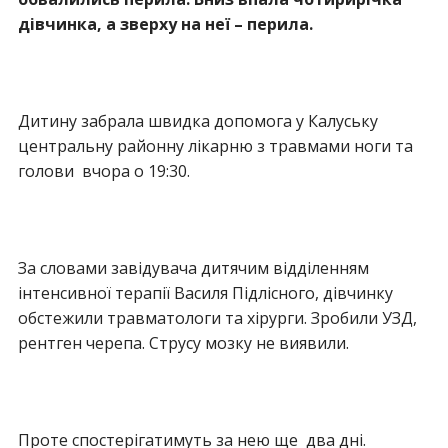
дівчинка, а зверху на неї – перила.
Дитину забрала швидка допомога у Калуську
центральну районну лікарню з травмами ноги та
голови вчора о 19:30.
За словами завідувача дитячим відділенням
інтенсивної терапії Василя Підлісного, дівчинку
обстежили травматологи та хірурги. Зробили УЗД,
рентген черепа. Струсу мозку не виявили.
Проте спостерігатимуть за нею ще два дні.