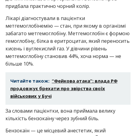
придбала практично чорний колір.
Лікарі діагностували в пацієнтки
метгемоглобінемію — стан, при якому в організмі
забагато метгемоглобіну. Метгемоглобін є формою
гемоглобіну, білка в еритроцитах, який переносить
кисень і вуглекислий газ. У дівчини рівень
метгемоглобіну становив 44%, хоча норма — не
більше 10%.
Читайте також:
“Фейкова атака”: влада РФ
продовжує брехати про звірства своїх
військових у Бучі
За словами пацієнтки, вона приймала велику
кількість бензокаїну через зубний біль.
Бензокаїн — це місцевий анестетик, який