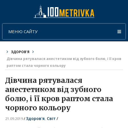
МЕНЮ САЙТУ
ЗДОРОВ'Я
Дівчина рятувалася анестетиком від зубного болю, і її кров
раптом стала чорного кольору
Дівчина рятувалася
анестетиком від зубного
болю, і її кров раптом стала
чорного кольору
Здоров'я
,
Світ
/
21.09.2019
/