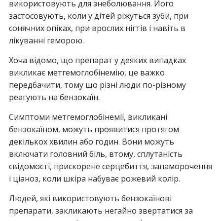
використовують для знеболювання. Його
застосовують, коли у дітей ріжуться зуби, при
сонячних опіках, при врослих нігтів і навіть в
лікуванні геморою.
Хоча відомо, що препарат у деяких випадках
викликає метгемоглобінемію, це важко
передбачити, тому що різні люди по-різному
реагують на бензокаїн.
Симптоми метгемоглобінемії, викликані
бензокаїном, можуть проявитися протягом
декількох хвилин або годин. Вони можуть
включати головний біль, втому, сплутаність
свідомості, прискорене серцебиття, запаморочення
і ціаноз, коли шкіра набуває рожевий колір.
Людей, які використовують бензокаїнові
препарати, закликають негайно звертатися за