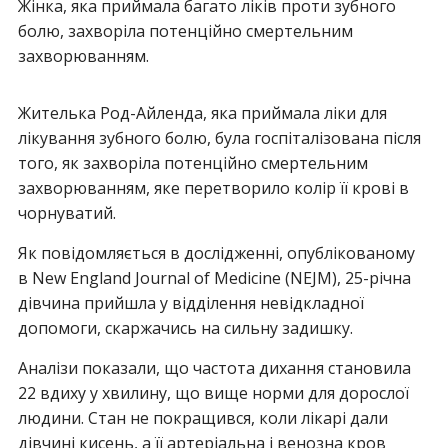
Жінка, яка приймала багато ліків проти зубного
болю, захворіла потенційно смертельним
захворюванням.
Жителька Род-Айленда, яка приймала ліки для
лікування зубного болю, була госпіталізована після
того, як захворіла потенційно смертельним
захворюванням, яке перетворило колір її крові в
чорнуватий.
Як повідомляється в дослідженні, опублікованому
в New England Journal of Medicine (NEJM), 25-річна
дівчина прийшла у відділення невідкладної
допомоги, скаржачись на сильну задишку.
Аналізи показали, що частота дихання становила
22 вдиху у хвилину, що вище норми для дорослої
людини. Стан не покращився, коли лікарі дали
дівчині кисень, а її артеріальна і венозна кров