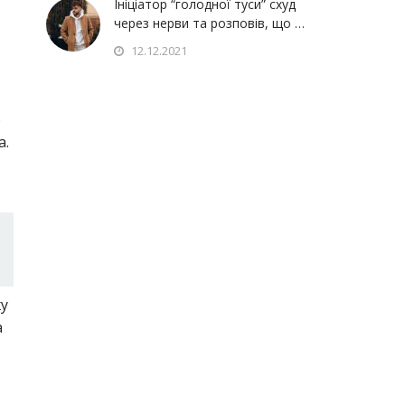
Ініціатор “голодної туси” схуд
через нерви та розповів, що …
12.12.2021
о
а.
жу
а