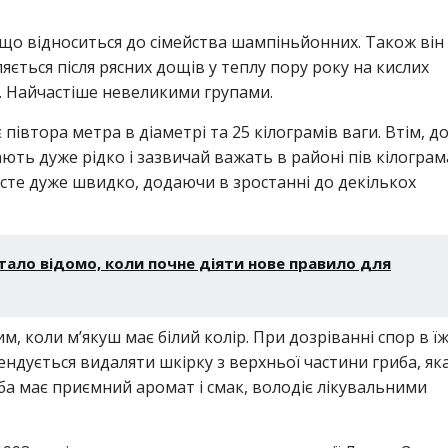
що відноситься до сімейства шампіньйонних. Також він
ляється після рясних дощів у теплу пору року на кислих
рах. Найчастіше невеликими групами.
івтора метра в діаметрі та 25 кілограмів ваги. Втім, д
ть дуже рідко і зазвичай важать в районі пів кілограм
осте дуже швидко, додаючи в зростанні до декількох
Стало відомо, коли почне діяти нове правило для
, коли м’якуш має білий колір. При дозріванні спор в ї
ндується видаляти шкірку з верхньої частини гриба, як
а має приємний аромат і смак, володіє лікувальними