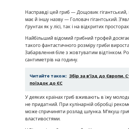
Насправді цей гриб — Дощовик гігантський, 
має й іншу назву — Головач гігантський. З’яв
ґрунтах як у лісі, так і на відкритих просто
Найбільший відомий грибний трофей досягає п
такого фантастичного розміру гриби виростаю
Забарвлення біле з жовтуватим відтінком. Р
сантиметрів на годину.
Читайте також:
Збір за в'їзд до Європи. 
поїздок до ЄС
У деяких країнах гриб вживають в їжу молодим
не придатний. При кулінарній обробці рекоме
може спричиняти розлад шлунка. М’якуш гриб
властивостями.