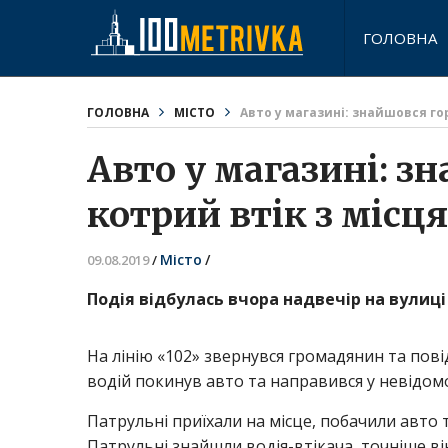
ГОЛОВНА
ГОЛОВНА
МІСТО
Авто у магазині: знайшовся гор
Авто у магазині: з
котрий втік з місця
Місто
/
09.08.2019
/
Подія відбулась вчора надвечір на вулиці
На лінію «102» звернувся громадянин та повідо
водій покинув авто та направився у невідом
Патрульні приїхали на місце, побачили авто 
Патрульні знайшли водія-втікача, точніше в