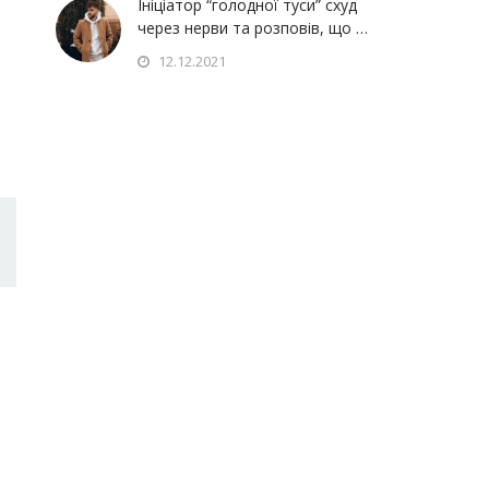
Ініціатор “голодної туси” схуд
через нерви та розповів, що …
12.12.2021