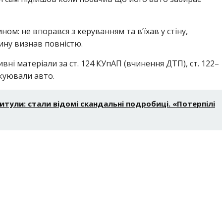
ном: не впорався з керуванням та в’їхав у стіну,
ину визнав повністю.
ні матеріали за ст. 124 КУпАП (вчинення ДТП), ст. 122–
куювали авто.
тули: стали відомі скандальні подробиці. «Потерпілі