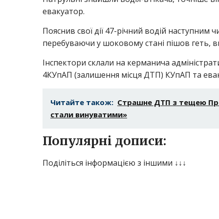
евакуатор.
Пояснив свої дії 47-річний водій наступним чи
перебуваючи у шоковому стані пішов геть, в
Інспектори склали на керманича адміністратив
4КУпАП (залишення місця ДТП) КУпАП та ева
Читайте також:
Страшне ДТП з тещею При
стали винуватими»
Популярні дописи:
Поділіться інформацією з іншими ↓↓↓