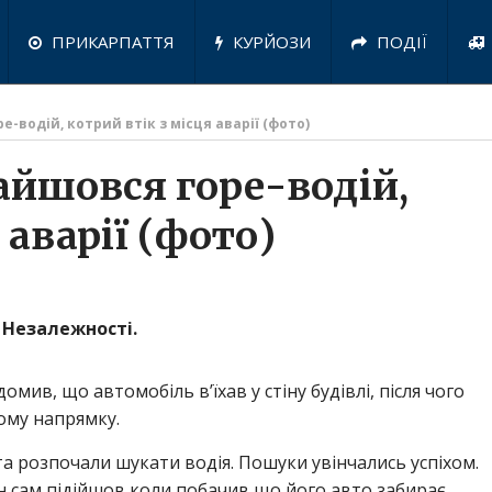
ПРИКАРПАТТЯ
КУРЙОЗИ
ПОДІЇ
е-водій, котрий втік з місця аварії (фото)
найшовся горе-водій,
 аварії (фото)
 Незалежності.
мив, що автомобіль в’їхав у стіну будівлі, після чого
ому напрямку.
та розпочали шукати водія. Пошуки увінчались успіхом.
ін сам підійшов коли побачив що його авто забирає