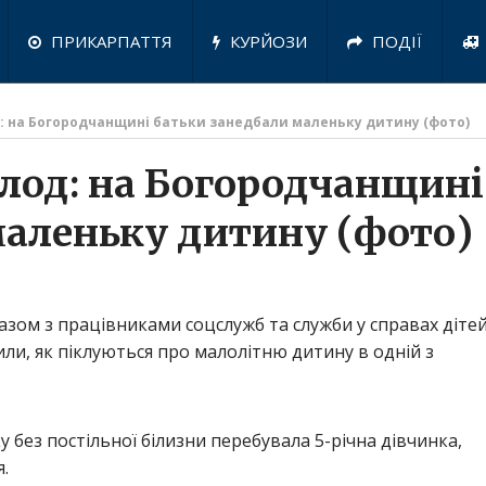
ПРИКАРПАТТЯ
КУРЙОЗИ
ПОДІЇ
д: на Богородчанщині батьки занедбали маленьку дитину (фото)
олод: на Богородчанщині
маленьку дитину (фото)
зом з працівниками соцслужб та служби у справах діте
ли, як піклуються про малолітню дитину в одній з
без постільної білизни перебувала 5-річна дівчинка,
.