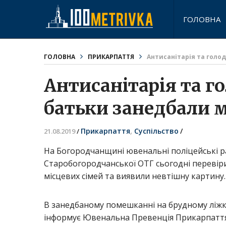
ГОЛОВНА
ГОЛОВНА
ПРИКАРПАТТЯ
Антисанітарія та голо
Антисанітарія та г
батьки занедбали 
Прикарпаття
,
Суспільство
/
21.08.2019
/
На Богородчанщині ювенальні поліцейські ра
Старобогородчанської ОТГ сьогодні перевіри
місцевих сімей та виявили невтішну картину.
В занедбаному помешканні на брудному ліжку 
інформує Ювенальна Превенція Прикарпаття