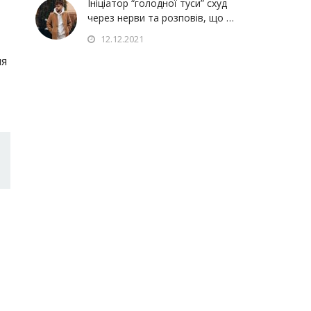
Ініціатор “голодної туси” схуд
через нерви та розповів, що …
12.12.2021
ля