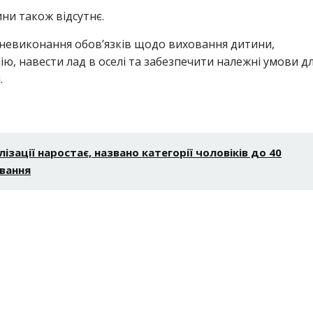
ини також відсутнє.
 невиконання обов’язків щодо виховання дитини,
ю, навести лад в оселі та забезпечити належні умови д
.
зації наростає, названо категорії чоловіків до 40
ювання