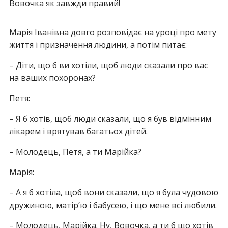
Вовочка як завжди правий!
Марія Іванівна довго розповідає на уроці про мету
життя і призначення людини, а потім питає:
– Діти, що б ви хотіли, щоб люди сказали про вас
на ваших похоронах?
Петя:
– Я б хотів, щоб люди сказали, що я був відмінним
лікарем і врятував багатьох дітей.
– Молодець, Петя, а ти Марійка?
Марія:
– А я б хотіла, щоб вони сказали, що я була чудовою
дружиною, матір’ю і бабусею, і що мене всі любили.
– Молодець, Марійка. Ну, Вовочка, а ти б що хотів