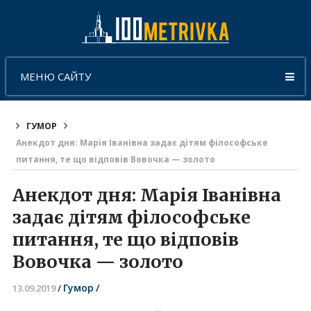
МЕНЮ САЙТУ
ГУМОР
Анекдот дня: Марія Іванівна задає дітям філософське
питання, те що відповів Вовочка — золото
Анекдот дня: Марія Іванівна
задає дітям філософське
питання, те що відповів
Вовочка — золото
Гумор
/
13.09.2019
/