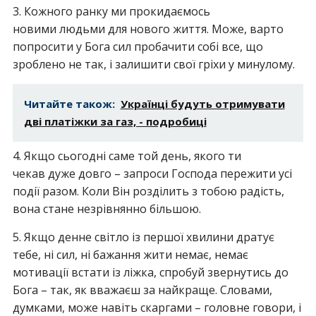
3. Кожного ранку ми прокидаємось
новими людьми для нового життя. Може, варто
попросити у Бога сил пробачити собі все, що
зроблено не так, і залишити свої гріхи у минулому.
Читайте також:
Українці будуть отримувати
дві платіжки за газ, - подробиці
4. Якщо сьогодні саме той день, якого ти
чекав дуже довго – запроси Господа пережити усі
події разом. Коли Він розділить з тобою радість,
вона стане незрівнянно більшою.
5. Якщо денне світло із першої хвилини дратує
тебе, ні сил, ні бажання жити немає, немає
мотивації встати із ліжка, спробуй звернутись до
Бога – так, як вважаєш за найкраще. Словами,
думками, може навіть скаргами – головне говори, і