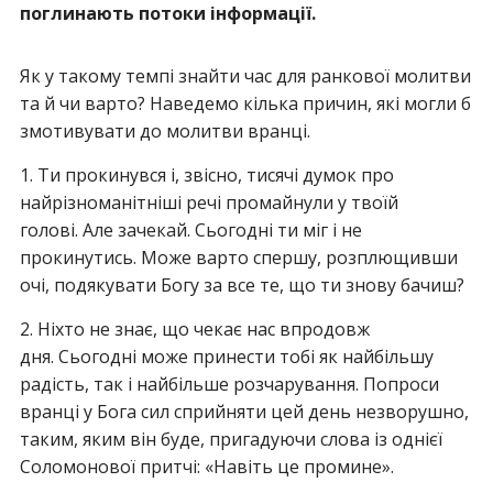
поглинають потоки інформації.
Як у такому темпі знайти час для ранкової молитви
та й чи варто? Наведемо кілька причин, які могли б
змотивувати до молитви вранці.
1. Ти прокинувся і, звісно, тисячі думок про
найрізноманітніші речі промайнули у твоїй
голові. Але зачекай. Сьогодні ти міг і не
прокинутись. Може варто спершу, розплющивши
очі, подякувати Богу за все те, що ти знову бачиш?
2. Ніхто не знає, що чекає нас впродовж
дня. Сьогодні може принести тобі як найбільшу
радість, так і найбільше розчарування. Попроси
вранці у Бога сил сприйняти цей день незворушно,
таким, яким він буде, пригадуючи слова із однієї
Соломонової притчі: «Навіть це промине».