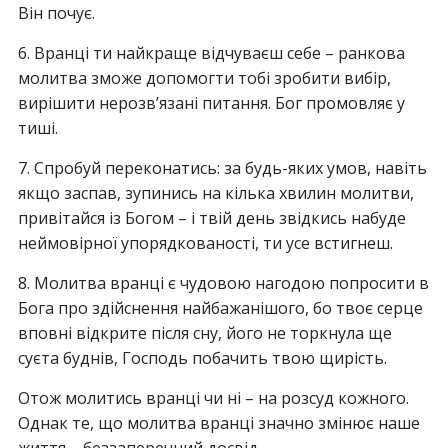
Він почує.
6. Вранці ти найкраще відчуваєш себе – ранкова
молитва зможе допомогти тобі зробити вибір,
вирішити нерозв’язані питання. Бог промовляє у
тиші.
7. Спробуй переконатись: за будь-яких умов, навіть
якщо заспав, зупинись на кілька хвилин молитви,
привітайся із Богом – і твій день звідкись набуде
неймовірної упорядкованості, ти усе встигнеш.
8. Молитва вранці є чудовою нагодою попросити в
Бога про здійснення найбажанішого, бо твоє серце
вповні відкрите після сну, його не торкнула ще
суєта буднів, Господь побачить твою щирість.
Отож молитись вранці чи ні – на розсуд кожного.
Однак те, що молитва вранці значно змінює наше