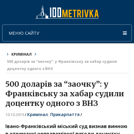
МЕНЮ САЙТУ
КРИМІНАЛ
500 доларів за “заочку”: у Франківську за хабар судили
доцентку одного з ВНЗ
500 доларів за “заочку”: у
Франківську за хабар судили
доцентку одного з ВНЗ
Кримінал
,
Прикарпаття
/
10.10.2019
/
Івано-Франківський міський суд визнав винною
в отриманні неправомірної вигоди доцентку