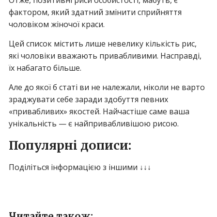
Отже, позитивні риси особистості, мабуть, є
фактором, який здатний змінити сприйняття
чоловіком жіночої краси.
Цей список містить лише невелику кількість рис,
які чоловіки вважають привабливими. Насправді,
їх набагато більше.
Але до якої б статі ви не належали, ніколи не варто
зраджувати себе заради здобуття певних
«привабливих» якостей. Найчастіше саме ваша
унікальність — є найпривабливішою рисою.
Популярні дописи:
Поділіться інформацією з іншими ↓↓↓
Читайте також: