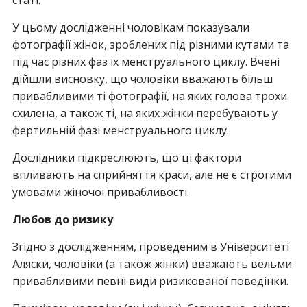
статі.
У цьому дослідженні чоловікам показували
фотографії жінок, зроблених під різними кутами та
під час різних фаз їх менструального циклу. Вчені
дійшли висновку, що чоловіки вважають більш
привабливими ті фотографії, на яких голова трохи
схилена, а також ті, на яких жінки перебувають у
фертильній фазі менструального циклу.
Дослідники підкреслюють, що ці фактори
впливають на сприйняття краси, але не є строгими
умовами жіночої привабливості.
Любов до ризику
Згідно з дослідженням, проведеним в Університеті
Аляски, чоловіки (а також жінки) вважають вельми
привабливими певні види ризикованої поведінки.