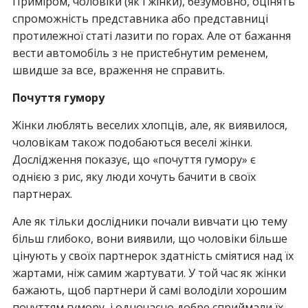
Приміром, чоловіки (як і жінки), безумовно, оцінять
спроможність представника або представниці
протилежної статі лазити по горах. Але от бажання
вести автомобіль з не пристебнутим ременем,
швидше за все, враження не справить.
Почуття гумору
Жінки люблять веселих хлопців, але, як виявилося,
чоловікам також подобаються веселі жінки.
Дослідження показує, що «почуття гумору» є
однією з рис, яку люди хочуть бачити в своїх
партнерах.
Але як тільки дослідники почали вивчати цю тему
більш глибоко, вони виявили, що чоловіки більше
цінують у своїх партнерок здатність сміятися над їх
жартами, ніж самим жартувати. У той час як жінки
бажають, щоб партнери й самі володіли хорошим
почуттям гумору, і одночасно добре сприймали їх