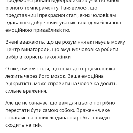
продемонстровані відеоролики за участю жінок
різного темпераменту. І виявилося, що
представниці прекрасної статі, яких чоловікам
вдавалося добре «зчитувати», володіли більшою
емоційною привабливістю.
Вчені вважають, що це розуміння активує в мозку
центр винагороди, що змушує чоловіка робити
вибір в користь такої жінки.
Отже, виявляється, що шлях до серця чоловіка
лежить через його мозок. Ваша емоційна
відкритість може справити на чоловіка досить
сильне враження.
Але це не означає, що вам для цього потрібно
перестати бути самою собою. Враження, яке
справляє на інших людина-підробка, швидко
сходить на «ні».