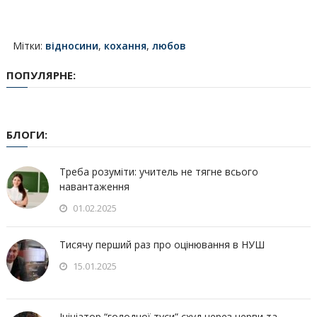
Мітки:
відносини
,
кохання
,
любов
ПОПУЛЯРНЕ:
БЛОГИ:
Треба розуміти: учитель не тягне всього
навантаження
01.02.2025
Тисячу перший раз про оцінювання в НУШ
15.01.2025
Ініціатор “голодної туси” схуд через нерви та