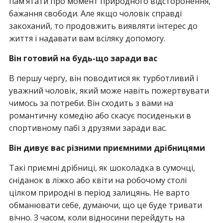
пам’ятати про момент природного відсторонення,
бажання свободи. Але якщо чоловік справді
закоханий, то продовжить виявляти інтерес до
життя і надавати вам всіляку допомогу.
Він готовий на будь-що заради вас
В першу чергу, він поводитися як турботливий і
уважний чоловік, який може навіть пожертвувати
чимось за потреби. Він сходить з вами на
романтичну комедію або скасує посиденьки в
спортивному пабі з друзями заради вас.
Він дивує вас різними приємними дрібницями
Такі приємні дрібниці, як шоколадка в сумочці,
сніданок в ліжко або квіти на робочому столі
цілком природні в період залицянь. Не варто
обманювати себе, думаючи, що це буде тривати
вічно. З часом, коли відносини перейдуть на