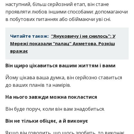
наступний, більш серйозний етап, він стане
проявляти любов іншими способами: допомагаючи
в побутових питаннях або обіймаючи уві сні.
Читайте також:
“Януковичу і не снилось”: У
Мережі показали “палац” Ахметова. Розкіш
вражає
Він щиро цікавиться вашим життям і вами
Йому цікава ваша думка, він серйозно ставиться
до ваших планів та намірів.
На нього завжди можна покластися
Він буде поруч, коли він вам знадобиться.
Він не тільки обіцяє, а й виконує
Якщо він говорить, що щось зробить, то виконає